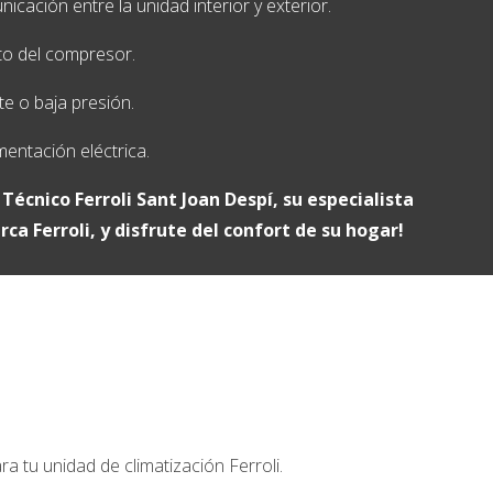
cación entre la unidad interior y exterior.
to del compresor.
te o baja presión.
mentación eléctrica.
 Técnico Ferroli
Sant Joan Despí
, su especialista
ca Ferroli, y disfrute del confort de su hogar!
I
a tu unidad de climatización Ferroli.