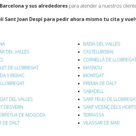
Barcelona y sus alrededores
para atender a nuestros cliente
li
Sant Joan Despí
para pedir ahora mismo tu cita y vuelv
NA
BADIA DEL VALLES
AR DEL VALLES
CASTELLBISBAL
LO
CORNELLÀ DE LLOBREGA
LET DE LLOBREGAT
MASNOU
A Y REIXAC
MONTGAT
 LLOBREGAT
PREMIA DE DALT
SABADELL
GAT DEL VALLES
SANT FELIU DE LLOBREGA
ST DESVERN
SANT VICENÇ DELS HORT
PERPETUA DE MOGODA
TERRASSA
R DE DALT
VILASSAR DE MAR