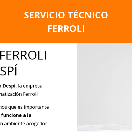
SERVICIO TÉCNICO
FERROLI
 FERROLI
SPÍ
n Despí
, la empresa
atización Ferroli!
os que es importante
 funcione a la
 un ambiente acogedor