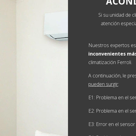
ACOND
Si su unidad de c
atención especi
Nuestros expertos e
inconvenientes má
climatización Ferroli.
A continuación, le p
pueden surgir
:
E1: Problema en el se
E2: Problema en el se
E3: Error en el senso