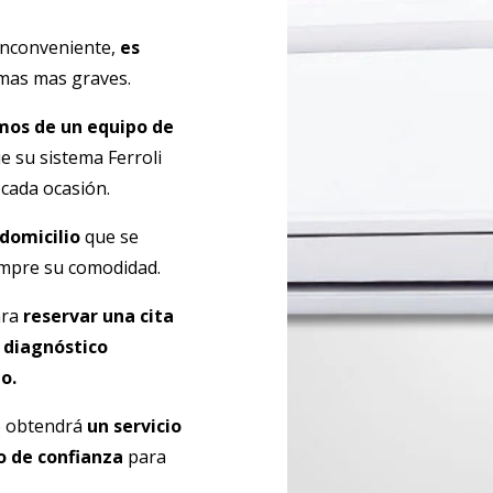
 inconveniente,
es
mas mas graves.
mos de un equipo de
ue su sistema Ferroli
cada ocasión.
 domicilio
que se
iempre su comodidad.
ara
reservar una cita
 diagnóstico
o.
lo obtendrá
un servicio
o de confianza
para