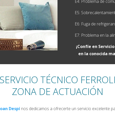
E4: Problema de comuni
E5: Sobrecalentamien
E6: Fuga de refrigeran
E7: Problema en la ali
¡Confíe en Servicio
en la conocida mar
SERVICIO TÉCNICO FERROL
ZONA DE ACTUACIÓN
Joan Despí
nos dedicamos a ofrecerte un servicio excelente par